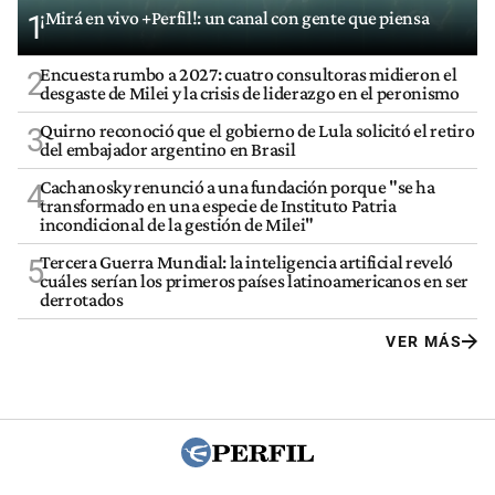
¡Mirá en vivo +Perfil!: un canal con gente que piensa
1
Encuesta rumbo a 2027: cuatro consultoras midieron el
2
desgaste de Milei y la crisis de liderazgo en el peronismo
Quirno reconoció que el gobierno de Lula solicitó el retiro
3
del embajador argentino en Brasil
Cachanosky renunció a una fundación porque "se ha
4
transformado en una especie de Instituto Patria
incondicional de la gestión de Milei"
Tercera Guerra Mundial: la inteligencia artificial reveló
5
cuáles serían los primeros países latinoamericanos en ser
derrotados
VER MÁS