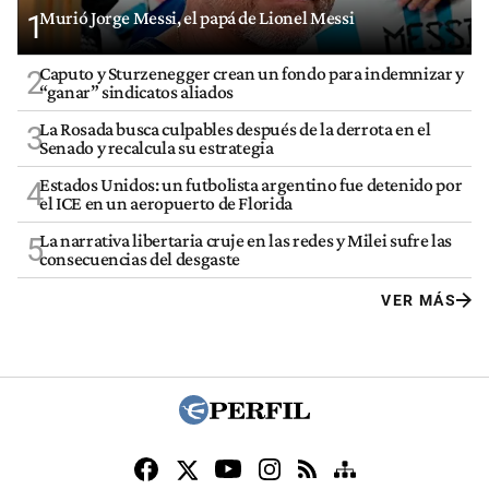
Murió Jorge Messi, el papá de Lionel Messi
1
Caputo y Sturzenegger crean un fondo para indemnizar y
2
“ganar” sindicatos aliados
La Rosada busca culpables después de la derrota en el
3
Senado y recalcula su estrategia
Estados Unidos: un futbolista argentino fue detenido por
4
el ICE en un aeropuerto de Florida
La narrativa libertaria cruje en las redes y Milei sufre las
5
consecuencias del desgaste
VER MÁS