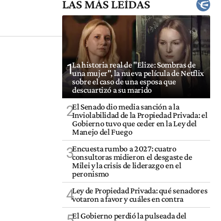
LAS MÁS LEÍDAS
La historia real de "Elize: Sombras de
1
una mujer", la nueva película de Netflix
sobre el caso de una esposa que
descuartizó a su marido
El Senado dio media sanción a la
2
Inviolabilidad de la Propiedad Privada: el
Gobierno tuvo que ceder en la Ley del
Manejo del Fuego
Encuesta rumbo a 2027: cuatro
3
consultoras midieron el desgaste de
Milei y la crisis de liderazgo en el
peronismo
Ley de Propiedad Privada: qué senadores
4
votaron a favor y cuáles en contra
El Gobierno perdió la pulseada del
5