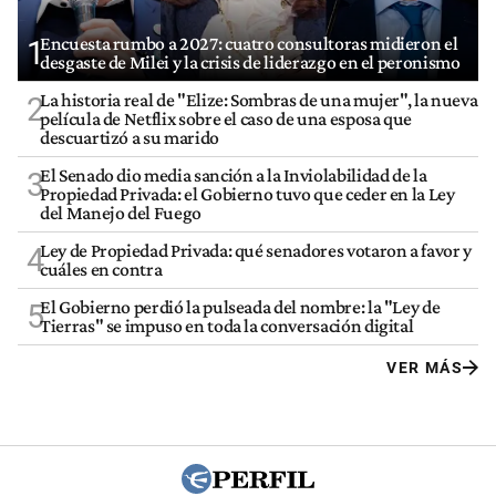
Encuesta rumbo a 2027: cuatro consultoras midieron el
1
desgaste de Milei y la crisis de liderazgo en el peronismo
La historia real de "Elize: Sombras de una mujer", la nueva
2
película de Netflix sobre el caso de una esposa que
descuartizó a su marido
El Senado dio media sanción a la Inviolabilidad de la
3
Propiedad Privada: el Gobierno tuvo que ceder en la Ley
del Manejo del Fuego
Ley de Propiedad Privada: qué senadores votaron a favor y
4
cuáles en contra
El Gobierno perdió la pulseada del nombre: la "Ley de
5
Tierras" se impuso en toda la conversación digital
VER MÁS