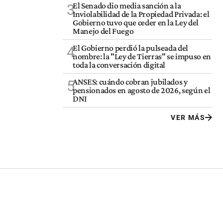
El Senado dio media sanción a la
3
Inviolabilidad de la Propiedad Privada: el
Gobierno tuvo que ceder en la Ley del
Manejo del Fuego
El Gobierno perdió la pulseada del
4
nombre: la "Ley de Tierras" se impuso en
toda la conversación digital
ANSES: cuándo cobran jubilados y
5
pensionados en agosto de 2026, según el
DNI
VER MÁS