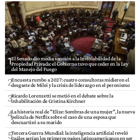
El Senado dio media sanción a la Inviolabilidad de la
1
Propiedad Privada: el Gobierno tuvo que ceder en la Ley
del Manejo del Fuego
Encuesta rumbo a 2027: cuatro consultoras midieron el
2
desgaste de Milei y la crisis de liderazgo en el peronismo
Ricardo Lorenzetti se metió en el debate sobre la
3
inhabilitación de Cristina Kirchner
La historia real de "Elize: Sombras de una mujer", la nueva
4
película de Netflix sobre el caso de una esposa que
descuartizó a su marido
Tercera Guerra Mundial: la inteligencia artificial reveló
5
cuáles serían los primeros países latinoamericanos en ser