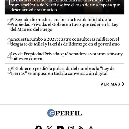
1
nueva película de Netflix sobre el caso de una esposa que
descuartizó a su marido
El Senado dio media sanción a la Inviolabilidad de la
2
Propiedad Privada: el Gobierno tuvo que ceder en la Ley
del Manejo del Fuego
Encuesta rumbo a 2027: cuatro consultoras midieron el
3
desgaste de Milei y la crisis de liderazgo en el peronismo
Ley de Propiedad Privada: qué senadores votaron a favor y
4
cuáles en contra
El Gobierno perdió la pulseada del nombre: la "Ley de
5
Tierras" se impuso en toda la conversación digital
VER MÁS