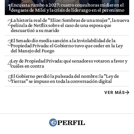
Encuesta rumbo a 2027: cuatro consultoras midieron el
1
desgaste de Milei y la crisis de liderazgo en el peronismo
La historia real de "Elize: Sombras de una mujer", la nueva
2
película de Netflix sobre el caso de una esposa que
descuartizó a su marido
El Senado dio media sanción a la Inviolabilidad de la
3
Propiedad Privada: el Gobierno tuvo que ceder en la Ley
del Manejo del Fuego
Ley de Propiedad Privada: qué senadores votaron a favor y
4
cuáles en contra
El Gobierno perdió la pulseada del nombre: la "Ley de
5
Tierras" se impuso en toda la conversación digital
VER MÁS