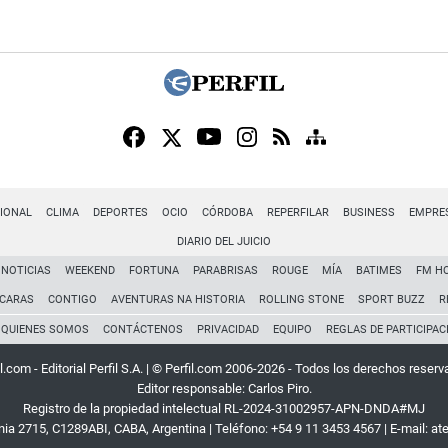
IONAL
CLIMA
DEPORTES
OCIO
CÓRDOBA
REPERFILAR
BUSINESS
EMPRE
DIARIO DEL JUICIO
NOTICIAS
WEEKEND
FORTUNA
PARABRISAS
ROUGE
MÍA
BATIMES
FM H
CARAS
CONTIGO
AVENTURAS NA HISTORIA
ROLLING STONE
SPORT BUZZ
R
QUIENES SOMOS
CONTÁCTENOS
PRIVACIDAD
EQUIPO
REGLAS DE PARTICIPAC
l.com - Editorial Perfil S.A.
| © Perfil.com 2006-2026 - Todos los derechos reserv
Editor responsable: Carlos Piro.
Registro de la propiedad intelectual RL-2024-31002957-APN-DNDA#MJ
rnia 2715
,
C1289ABI
,
CABA, Argentina
| Teléfono:
+54 9 11 3453 4567
| E-mail:
at