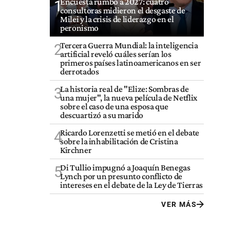
Encuesta rumbo a 2027: cuatro
1
consultoras midieron el desgaste de
Milei y la crisis de liderazgo en el
peronismo
Tercera Guerra Mundial: la inteligencia
2
artificial reveló cuáles serían los
primeros países latinoamericanos en ser
derrotados
La historia real de "Elize: Sombras de
3
una mujer", la nueva película de Netflix
sobre el caso de una esposa que
descuartizó a su marido
Ricardo Lorenzetti se metió en el debate
4
sobre la inhabilitación de Cristina
Kirchner
Di Tullio impugnó a Joaquín Benegas
5
Lynch por un presunto conflicto de
intereses en el debate de la Ley de Tierras
VER MÁS