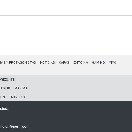
SAS Y PROTAGONISTAS
NOTICIAS
CARAS
EXITOINA
GAMING
VIVO
ORIZONTE
ECREIO
MAXIMA
IÓN
TRÁNSITO
ados.
encion@perfil.com