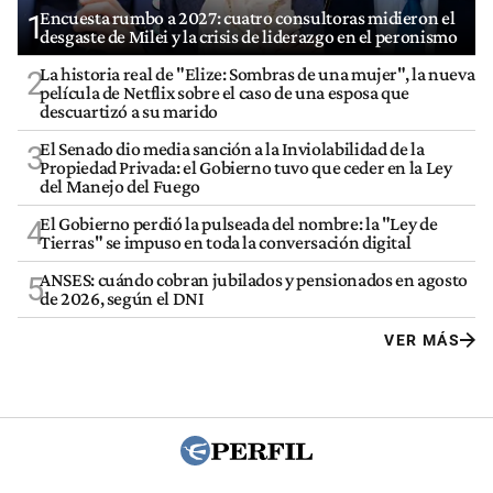
Encuesta rumbo a 2027: cuatro consultoras midieron el
1
desgaste de Milei y la crisis de liderazgo en el peronismo
La historia real de "Elize: Sombras de una mujer", la nueva
2
película de Netflix sobre el caso de una esposa que
descuartizó a su marido
El Senado dio media sanción a la Inviolabilidad de la
3
Propiedad Privada: el Gobierno tuvo que ceder en la Ley
del Manejo del Fuego
El Gobierno perdió la pulseada del nombre: la "Ley de
4
Tierras" se impuso en toda la conversación digital
ANSES: cuándo cobran jubilados y pensionados en agosto
5
de 2026, según el DNI
VER MÁS