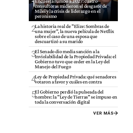
Encuesta rumbo a 2027: cuatro
1
consultoras midieron el desgaste de
Milei y la crisis de liderazgo en el
peronismo
La historia real de "Elize: Sombras de
2
una mujer", la nueva película de Netflix
sobre el caso de una esposa que
descuartizó a su marido
El Senado dio media sanción a la
3
Inviolabilidad de la Propiedad Privada: el
Gobierno tuvo que ceder en la Ley del
Manejo del Fuego
Ley de Propiedad Privada: qué senadores
4
votaron a favor y cuáles en contra
El Gobierno perdió la pulseada del
5
nombre: la "Ley de Tierras" se impuso en
toda la conversación digital
VER MÁS