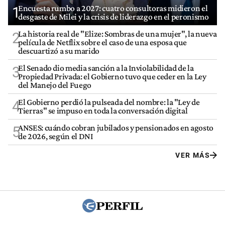
Encuesta rumbo a 2027: cuatro consultoras midieron el
1
desgaste de Milei y la crisis de liderazgo en el peronismo
La historia real de "Elize: Sombras de una mujer", la nueva
2
película de Netflix sobre el caso de una esposa que
descuartizó a su marido
El Senado dio media sanción a la Inviolabilidad de la
3
Propiedad Privada: el Gobierno tuvo que ceder en la Ley
del Manejo del Fuego
El Gobierno perdió la pulseada del nombre: la "Ley de
4
Tierras" se impuso en toda la conversación digital
ANSES: cuándo cobran jubilados y pensionados en agosto
5
de 2026, según el DNI
VER MÁS