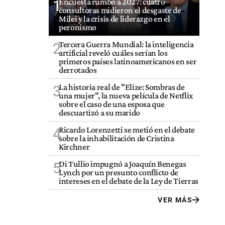
Encuesta rumbo a 2027: cuatro
1
consultoras midieron el desgaste de
Milei y la crisis de liderazgo en el
peronismo
Tercera Guerra Mundial: la inteligencia
2
artificial reveló cuáles serían los
primeros países latinoamericanos en ser
derrotados
La historia real de "Elize: Sombras de
3
una mujer", la nueva película de Netflix
sobre el caso de una esposa que
descuartizó a su marido
Ricardo Lorenzetti se metió en el debate
4
sobre la inhabilitación de Cristina
Kirchner
Di Tullio impugnó a Joaquín Benegas
5
Lynch por un presunto conflicto de
intereses en el debate de la Ley de Tierras
VER MÁS