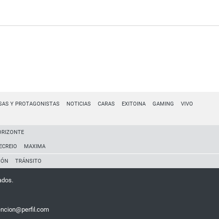
SAS Y PROTAGONISTAS
NOTICIAS
CARAS
EXITOINA
GAMING
VIVO
ORIZONTE
ECREIO
MAXIMA
IÓN
TRÁNSITO
ados.
encion@perfil.com