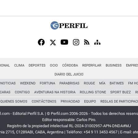
IONAL
CLIMA
DEPORTES
OCIO
CÓRDOBA
REPERFILAR
BUSINESS
EMPRE
DIARIO DEL JUICIO
NOTICIAS
WEEKEND
FORTUNA
PARABRISAS
ROUGE
MÍA
BATIMES
FM H
CARAS
CONTIGO
AVENTURAS NA HISTORIA
ROLLING STONE
SPORT BUZZ
R
QUIENES SOMOS
CONTÁCTENOS
PRIVACIDAD
EQUIPO
REGLAS DE PARTICIPAC
l.com - Editorial Perfil S.A.
| © Perfil.com 2006-2026 - Todos los derechos reserv
Editor responsable: Carlos Piro.
Registro de la propiedad intelectual RL-2024-31002957-APN-DNDA#MJ
rnia 2715
,
C1289ABI
,
CABA, Argentina
| Teléfono:
+54 9 11 3453 4567
| E-mail:
at