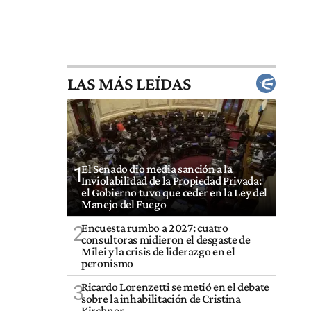
LAS MÁS LEÍDAS
El Senado dio media sanción a la
1
Inviolabilidad de la Propiedad Privada:
el Gobierno tuvo que ceder en la Ley del
Manejo del Fuego
Encuesta rumbo a 2027: cuatro
2
consultoras midieron el desgaste de
Milei y la crisis de liderazgo en el
peronismo
Ricardo Lorenzetti se metió en el debate
3
sobre la inhabilitación de Cristina
Kirchner