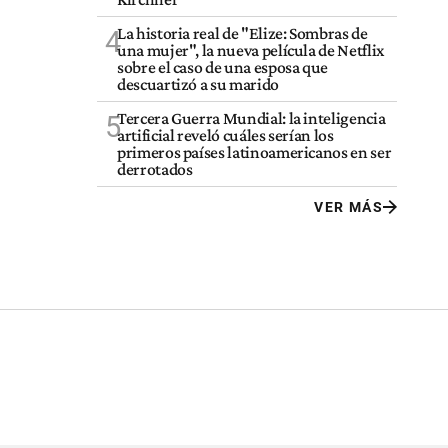
La historia real de "Elize: Sombras de
4
una mujer", la nueva película de Netflix
sobre el caso de una esposa que
descuartizó a su marido
Tercera Guerra Mundial: la inteligencia
5
artificial reveló cuáles serían los
primeros países latinoamericanos en ser
derrotados
VER MÁS