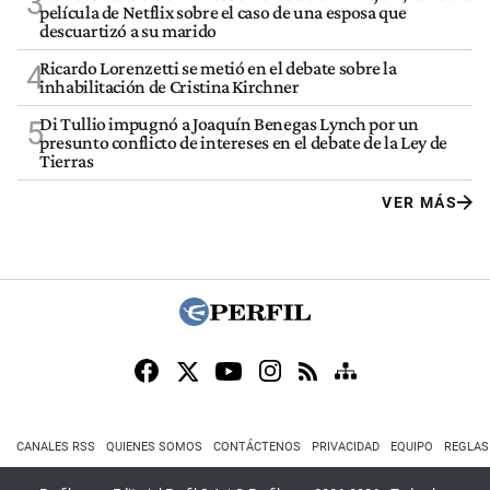
3
película de Netflix sobre el caso de una esposa que
descuartizó a su marido
Ricardo Lorenzetti se metió en el debate sobre la
4
inhabilitación de Cristina Kirchner
Di Tullio impugnó a Joaquín Benegas Lynch por un
5
presunto conflicto de intereses en el debate de la Ley de
Tierras
VER MÁS
CANALES RSS
QUIENES SOMOS
CONTÁCTENOS
PRIVACIDAD
EQUIPO
REGLAS