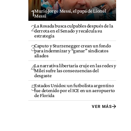
Murió Jorge Messi, el papá de Lionel
1
Messi
La Rosada busca culpables después de la
2
derrota en el Senado y recalcula su
estrategia
Caputo y Sturzenegger crean un fondo
3
para indemnizar y “ganar” sindicatos
aliados
La narrativa libertaria cruje en las redes y
4
Milei sufre las consecuencias del
desgaste
Estados Unidos: un futbolista argentino
5
fue detenido por el ICE en un aeropuerto
de Florida
VER MÁS