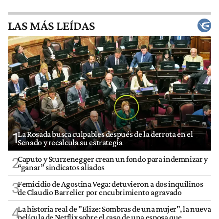
LAS MÁS LEÍDAS
La Rosada busca culpables después de la derrota en el
1
Senado y recalcula su estrategia
Caputo y Sturzenegger crean un fondo para indemnizar y
2
“ganar” sindicatos aliados
Femicidio de Agostina Vega: detuvieron a dos inquilinos
3
de Claudio Barrelier por encubrimiento agravado
La historia real de "Elize: Sombras de una mujer", la nueva
4
película de Netflix sobre el caso de una esposa que