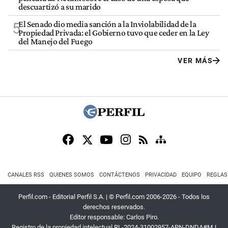
descuartizó a su marido
El Senado dio media sanción a la Inviolabilidad de la
5
Propiedad Privada: el Gobierno tuvo que ceder en la Ley
del Manejo del Fuego
VER MÁS
CANALES RSS
QUIENES SOMOS
CONTÁCTENOS
PRIVACIDAD
EQUIPO
REGLAS
Perfil.com - Editorial Perfil S.A.
| © Perfil.com 2006-2026 - Todos los
derechos reservados.
Editor responsable: Carlos Piro.
Registro de la propiedad intelectual RL-2024-31002957-APN-DNDA#MJ