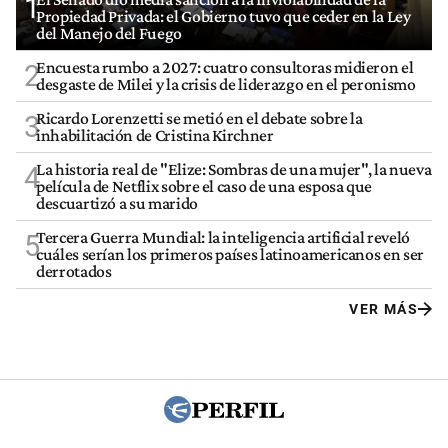
1
Propiedad Privada: el Gobierno tuvo que ceder en la Ley
del Manejo del Fuego
Encuesta rumbo a 2027: cuatro consultoras midieron el
2
desgaste de Milei y la crisis de liderazgo en el peronismo
Ricardo Lorenzetti se metió en el debate sobre la
3
inhabilitación de Cristina Kirchner
La historia real de "Elize: Sombras de una mujer", la nueva
4
película de Netflix sobre el caso de una esposa que
descuartizó a su marido
Tercera Guerra Mundial: la inteligencia artificial reveló
5
cuáles serían los primeros países latinoamericanos en ser
derrotados
VER MÁS