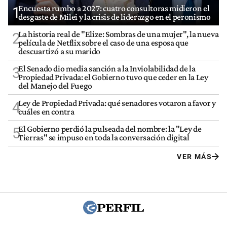
Encuesta rumbo a 2027: cuatro consultoras midieron el
1
desgaste de Milei y la crisis de liderazgo en el peronismo
La historia real de "Elize: Sombras de una mujer", la nueva
2
película de Netflix sobre el caso de una esposa que
descuartizó a su marido
El Senado dio media sanción a la Inviolabilidad de la
3
Propiedad Privada: el Gobierno tuvo que ceder en la Ley
del Manejo del Fuego
Ley de Propiedad Privada: qué senadores votaron a favor y
4
cuáles en contra
El Gobierno perdió la pulseada del nombre: la "Ley de
5
Tierras" se impuso en toda la conversación digital
VER MÁS