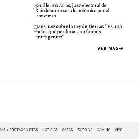
Guillermo Arias, juez electoral de
4
Córdoba: no cesa la polémica por el
concurso
Luis Juez sobre la Ley de Tierras: "Es una
5
pelea que perdimos, no fuimos
inteligentes"
VER MÁS
SAS Y PROTAGONISTAS
NOTICIAS
CARAS
EXITOINA
GAMING
VIVO