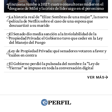
Encuesta rumbo a 2027: cuatro consultoras midieron el
1
desgaste de Milei y la crisis de liderazgo en el peronismo
La historia real de "Elize: Sombras de una mujer", la nueva
2
película de Netflix sobre el caso de una esposa que
descuartizó a su marido
El Senado dio media sanción a la Inviolabilidad de la
3
Propiedad Privada: el Gobierno tuvo que ceder en la Ley
del Manejo del Fuego
Ley de Propiedad Privada: qué senadores votaron a favor y
4
cuáles en contra
El Gobierno perdió la pulseada del nombre: la "Ley de
5
Tierras" se impuso en toda la conversación digital
VER MÁS