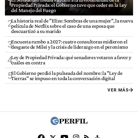
1
Propiedad Privada: el Gobierno tuvo que ceder en la Ley
del Manejo del Fuego
La historia real de "Elize: Sombras de una mujer", la nueva
2
película de Netflix sobre el caso de una esposa que
descuartizó a su marido
Encuesta rumbo a 2027: cuatro consultoras midieron el
3
desgaste de Milei y la crisis de liderazgo en el peronismo
Ley de Propiedad Privada: qué senadores votaron a favor y
4
cuáles en contra
El Gobierno perdió la pulseada del nombre: la "Ley de
5
Tierras" se impuso en toda la conversación digital
VER MÁS