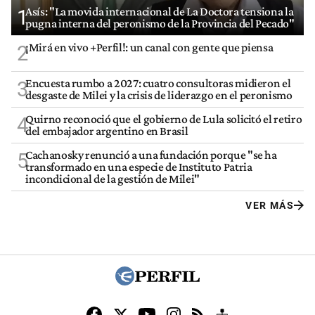
Asís: "La movida internacional de La Doctora tensiona la
1
pugna interna del peronismo de la Provincia del Pecado"
¡Mirá en vivo +Perfil!: un canal con gente que piensa
2
Encuesta rumbo a 2027: cuatro consultoras midieron el
3
desgaste de Milei y la crisis de liderazgo en el peronismo
Quirno reconoció que el gobierno de Lula solicitó el retiro
4
del embajador argentino en Brasil
Cachanosky renunció a una fundación porque "se ha
5
transformado en una especie de Instituto Patria
incondicional de la gestión de Milei"
VER MÁS