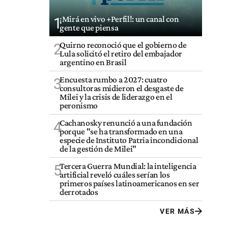
¡Mirá en vivo +Perfil!: un canal con
1
gente que piensa
Quirno reconoció que el gobierno de
2
Lula solicitó el retiro del embajador
argentino en Brasil
Encuesta rumbo a 2027: cuatro
3
consultoras midieron el desgaste de
Milei y la crisis de liderazgo en el
peronismo
Cachanosky renunció a una fundación
4
porque "se ha transformado en una
especie de Instituto Patria incondicional
de la gestión de Milei"
Tercera Guerra Mundial: la inteligencia
5
artificial reveló cuáles serían los
primeros países latinoamericanos en ser
derrotados
VER MÁS