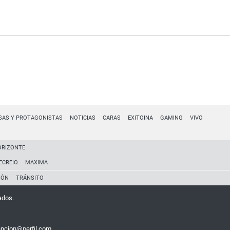
SAS Y PROTAGONISTAS
NOTICIAS
CARAS
EXITOINA
GAMING
VIVO
ORIZONTE
ECREIO
MAXIMA
IÓN
TRÁNSITO
ados.
encion@perfil.com