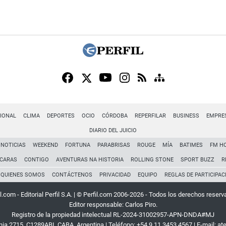
IONAL
CLIMA
DEPORTES
OCIO
CÓRDOBA
REPERFILAR
BUSINESS
EMPRE
DIARIO DEL JUICIO
NOTICIAS
WEEKEND
FORTUNA
PARABRISAS
ROUGE
MÍA
BATIMES
FM H
CARAS
CONTIGO
AVENTURAS NA HISTORIA
ROLLING STONE
SPORT BUZZ
R
QUIENES SOMOS
CONTÁCTENOS
PRIVACIDAD
EQUIPO
REGLAS DE PARTICIPAC
l.com - Editorial Perfil S.A.
| © Perfil.com 2006-2026 - Todos los derechos reserv
Editor responsable: Carlos Piro.
Registro de la propiedad intelectual RL-2024-31002957-APN-DNDA#MJ
rnia 2715
,
C1289ABI
,
CABA, Argentina
| Teléfono:
+54 9 11 3453 4567
| E-mail:
at