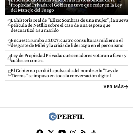
1
Propiedad Privada: el Gobierno tuvo que ceder en la Ley
del Manejo del Fuego
La historia real de "Elize: Sombras de una mujer", la nueva
2
película de Netflix sobre el caso de una esposa que
descuartizó a su marido
Encuesta rumbo a 2027: cuatro consultoras midieron el
3
desgaste de Milei y la crisis de liderazgo en el peronismo
Ley de Propiedad Privada: qué senadores votaron a favor y
4
cuáles en contra
El Gobierno perdió la pulseada del nombre: la "Ley de
5
Tierras" se impuso en toda la conversación digital
VER MÁS