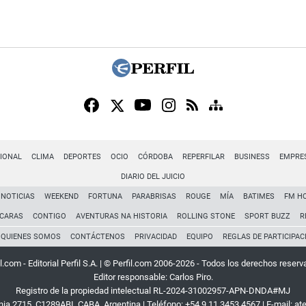
IONAL
CLIMA
DEPORTES
OCIO
CÓRDOBA
REPERFILAR
BUSINESS
EMPRE
DIARIO DEL JUICIO
NOTICIAS
WEEKEND
FORTUNA
PARABRISAS
ROUGE
MÍA
BATIMES
FM H
CARAS
CONTIGO
AVENTURAS NA HISTORIA
ROLLING STONE
SPORT BUZZ
R
QUIENES SOMOS
CONTÁCTENOS
PRIVACIDAD
EQUIPO
REGLAS DE PARTICIPAC
l.com - Editorial Perfil S.A.
| © Perfil.com 2006-2026 - Todos los derechos reserv
Editor responsable: Carlos Piro.
Registro de la propiedad intelectual RL-2024-31002957-APN-DNDA#MJ
rnia 2715
,
C1289ABI
,
CABA, Argentina
| Teléfono:
+54 9 11 3453 4567
| E-mail:
at