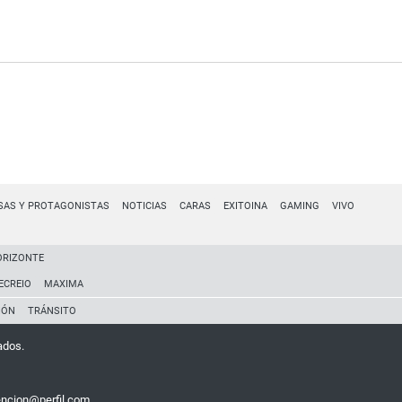
SAS Y PROTAGONISTAS
NOTICIAS
CARAS
EXITOINA
GAMING
VIVO
ORIZONTE
ECREIO
MAXIMA
IÓN
TRÁNSITO
ados.
encion@perfil.com