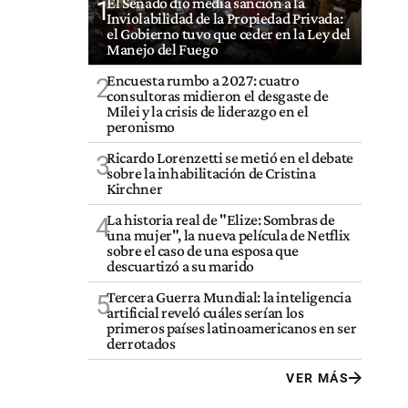
El Senado dio media sanción a la
1
Inviolabilidad de la Propiedad Privada:
el Gobierno tuvo que ceder en la Ley del
Manejo del Fuego
Encuesta rumbo a 2027: cuatro
2
consultoras midieron el desgaste de
Milei y la crisis de liderazgo en el
peronismo
Ricardo Lorenzetti se metió en el debate
3
sobre la inhabilitación de Cristina
Kirchner
La historia real de "Elize: Sombras de
4
una mujer", la nueva película de Netflix
sobre el caso de una esposa que
descuartizó a su marido
Tercera Guerra Mundial: la inteligencia
5
artificial reveló cuáles serían los
primeros países latinoamericanos en ser
derrotados
VER MÁS