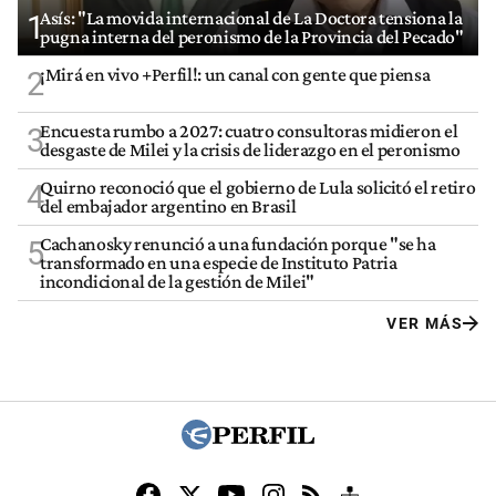
Asís: "La movida internacional de La Doctora tensiona la
1
pugna interna del peronismo de la Provincia del Pecado"
¡Mirá en vivo +Perfil!: un canal con gente que piensa
2
Encuesta rumbo a 2027: cuatro consultoras midieron el
3
desgaste de Milei y la crisis de liderazgo en el peronismo
Quirno reconoció que el gobierno de Lula solicitó el retiro
4
del embajador argentino en Brasil
Cachanosky renunció a una fundación porque "se ha
5
transformado en una especie de Instituto Patria
incondicional de la gestión de Milei"
VER MÁS