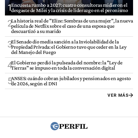
Encuesta rumbo a 2027: cuatro consultoras midieron el
1
desgaste de Milei y la crisis de liderazgo en el peronismo
La historia real de "Elize: Sombras de una mujer", la nueva
2
película de Netflix sobre el caso de una esposa que
descuartizó a su marido
El Senado dio media sanción a la Inviolabilidad de la
3
Propiedad Privada: el Gobierno tuvo que ceder en la Ley
del Manejo del Fuego
El Gobierno perdió la pulseada del nombre: la "Ley de
4
Tierras" se impuso en toda la conversación digital
ANSES: cuándo cobran jubilados y pensionados en agosto
5
de 2026, según el DNI
VER MÁS