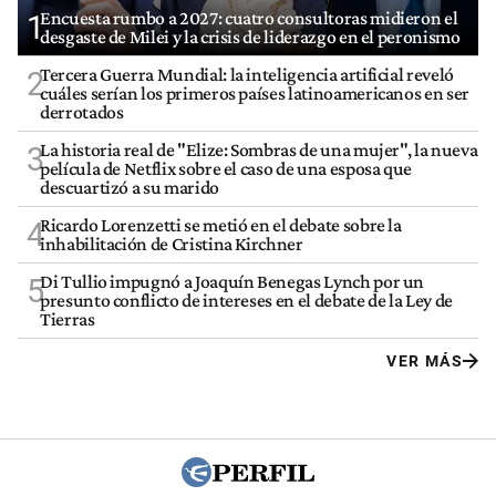
Encuesta rumbo a 2027: cuatro consultoras midieron el
1
desgaste de Milei y la crisis de liderazgo en el peronismo
Tercera Guerra Mundial: la inteligencia artificial reveló
2
cuáles serían los primeros países latinoamericanos en ser
derrotados
La historia real de "Elize: Sombras de una mujer", la nueva
3
película de Netflix sobre el caso de una esposa que
descuartizó a su marido
Ricardo Lorenzetti se metió en el debate sobre la
4
inhabilitación de Cristina Kirchner
Di Tullio impugnó a Joaquín Benegas Lynch por un
5
presunto conflicto de intereses en el debate de la Ley de
Tierras
VER MÁS