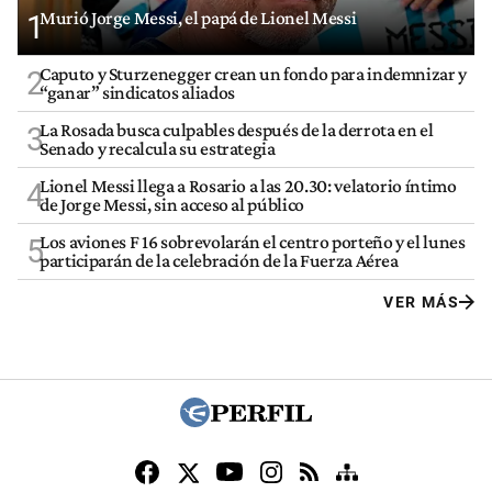
Murió Jorge Messi, el papá de Lionel Messi
1
Caputo y Sturzenegger crean un fondo para indemnizar y
2
“ganar” sindicatos aliados
La Rosada busca culpables después de la derrota en el
3
Senado y recalcula su estrategia
Lionel Messi llega a Rosario a las 20.30: velatorio íntimo
4
de Jorge Messi, sin acceso al público
Los aviones F 16 sobrevolarán el centro porteño y el lunes
5
participarán de la celebración de la Fuerza Aérea
VER MÁS