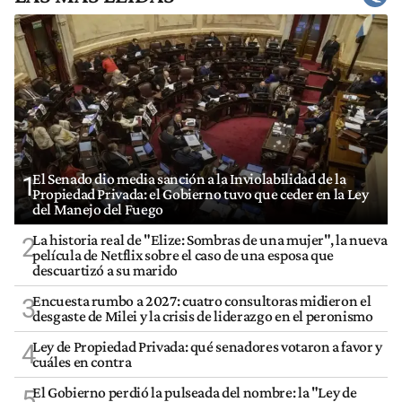
El Senado dio media sanción a la Inviolabilidad de la
1
Propiedad Privada: el Gobierno tuvo que ceder en la Ley
del Manejo del Fuego
La historia real de "Elize: Sombras de una mujer", la nueva
2
película de Netflix sobre el caso de una esposa que
descuartizó a su marido
Encuesta rumbo a 2027: cuatro consultoras midieron el
3
desgaste de Milei y la crisis de liderazgo en el peronismo
Ley de Propiedad Privada: qué senadores votaron a favor y
4
cuáles en contra
El Gobierno perdió la pulseada del nombre: la "Ley de
5