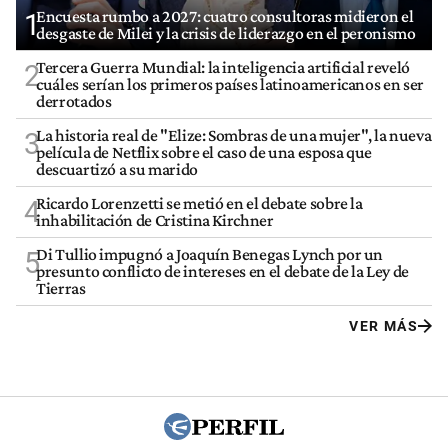
Encuesta rumbo a 2027: cuatro consultoras midieron el
1
desgaste de Milei y la crisis de liderazgo en el peronismo
Tercera Guerra Mundial: la inteligencia artificial reveló
2
cuáles serían los primeros países latinoamericanos en ser
derrotados
La historia real de "Elize: Sombras de una mujer", la nueva
3
película de Netflix sobre el caso de una esposa que
descuartizó a su marido
Ricardo Lorenzetti se metió en el debate sobre la
4
inhabilitación de Cristina Kirchner
Di Tullio impugnó a Joaquín Benegas Lynch por un
5
presunto conflicto de intereses en el debate de la Ley de
Tierras
VER MÁS