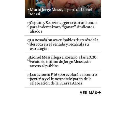
Murió Jorge Messi, el papá de Lionel
1
Messi
Caputo y Sturzenegger crean un fondo
2
para indemnizar y “ganar” sindicatos
aliados
La Rosada busca culpables después de la
3
derrota en el Senado y recalcula su
estrategia
Lionel Messi llega a Rosario a las 20.30:
4
velatorio íntimo de Jorge Messi, sin
acceso al público
Los aviones F 16 sobrevolarán el centro
5
porteño y el lunes participarán de la
celebración de la Fuerza Aérea
VER MÁS