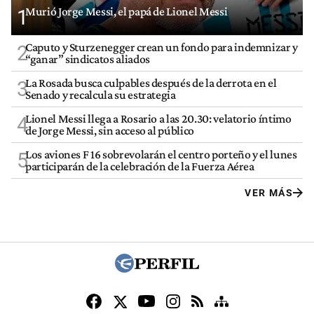
Murió Jorge Messi, el papá de Lionel Messi
1
Caputo y Sturzenegger crean un fondo para indemnizar y
2
“ganar” sindicatos aliados
La Rosada busca culpables después de la derrota en el
3
Senado y recalcula su estrategia
Lionel Messi llega a Rosario a las 20.30: velatorio íntimo
4
de Jorge Messi, sin acceso al público
Los aviones F 16 sobrevolarán el centro porteño y el lunes
5
participarán de la celebración de la Fuerza Aérea
VER MÁS