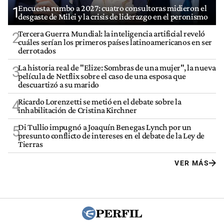
Encuesta rumbo a 2027: cuatro consultoras midieron el
1
desgaste de Milei y la crisis de liderazgo en el peronismo
Tercera Guerra Mundial: la inteligencia artificial reveló
2
cuáles serían los primeros países latinoamericanos en ser
derrotados
La historia real de "Elize: Sombras de una mujer", la nueva
3
película de Netflix sobre el caso de una esposa que
descuartizó a su marido
Ricardo Lorenzetti se metió en el debate sobre la
4
inhabilitación de Cristina Kirchner
Di Tullio impugnó a Joaquín Benegas Lynch por un
5
presunto conflicto de intereses en el debate de la Ley de
Tierras
VER MÁS