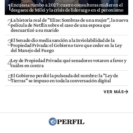
Encuesta rumbo a 2027: cuatro consultoras midieron el
1
desgaste de Milei y la crisis de liderazgo en el peronismo
La historia real de "Elize: Sombras de una mujer", la nueva
2
película de Netflix sobre el caso de una esposa que
descuartizó a su marido
El Senado dio media sanción a la Inviolabilidad de la
3
Propiedad Privada: el Gobierno tuvo que ceder en la Ley
del Manejo del Fuego
Ley de Propiedad Privada: qué senadores votaron a favor y
4
cuáles en contra
El Gobierno perdió la pulseada del nombre: la "Ley de
5
Tierras" se impuso en toda la conversación digital
VER MÁS