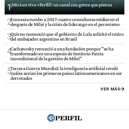
¡Mirá en vivo +Perfil!: un canal con gente que piensa
1
Encuesta rumbo a 2027: cuatro consultoras midieron el
2
desgaste de Milei y la crisis de liderazgo en el peronismo
Quirno reconoció que el gobierno de Lula solicitó el retiro
3
del embajador argentino en Brasil
Cachanosky renunció a una fundación porque "se ha
4
transformado en una especie de Instituto Patria
incondicional de la gestión de Milei"
Tercera Guerra Mundial: la inteligencia artificial reveló
5
cuáles serían los primeros países latinoamericanos en ser
derrotados
VER MÁS