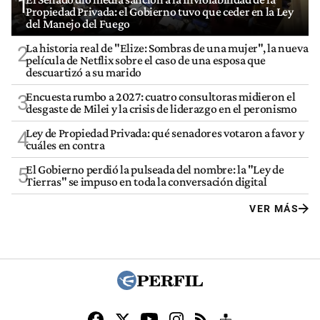
1
Propiedad Privada: el Gobierno tuvo que ceder en la Ley
del Manejo del Fuego
La historia real de "Elize: Sombras de una mujer", la nueva
2
película de Netflix sobre el caso de una esposa que
descuartizó a su marido
Encuesta rumbo a 2027: cuatro consultoras midieron el
3
desgaste de Milei y la crisis de liderazgo en el peronismo
Ley de Propiedad Privada: qué senadores votaron a favor y
4
cuáles en contra
El Gobierno perdió la pulseada del nombre: la "Ley de
5
Tierras" se impuso en toda la conversación digital
VER MÁS