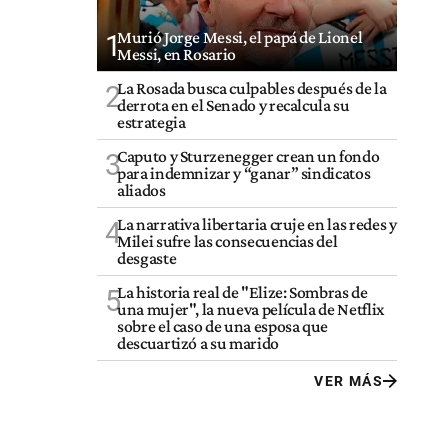
Murió Jorge Messi, el papá de Lionel
1
Messi, en Rosario
La Rosada busca culpables después de la
2
derrota en el Senado y recalcula su
estrategia
Caputo y Sturzenegger crean un fondo
3
para indemnizar y “ganar” sindicatos
aliados
La narrativa libertaria cruje en las redes y
4
Milei sufre las consecuencias del
desgaste
La historia real de "Elize: Sombras de
5
una mujer", la nueva película de Netflix
sobre el caso de una esposa que
descuartizó a su marido
VER MÁS