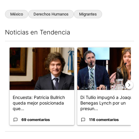
México
Derechos Humanos
Migrantes
Noticias en Tendencia
Este listado muestra los artículos con más comentarios en los últim
Un artículo de tendencia con el título "Encuesta: Patricia Bull
Un artículo de tendencia con e
Encuesta: Patricia Bullrich
Di Tullio impugnó a Joaquín
queda mejor posicionada
Benegas Lynch por un
que...
presun...
69 comentarios
116 comentarios