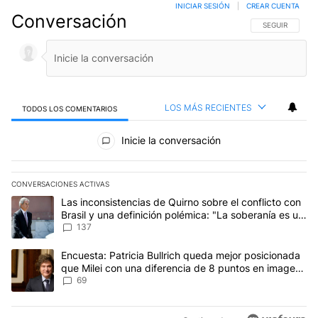
INICIAR SESIÓN
|
CREAR CUENTA
Conversación
SIGA ESTA CO
SEGUIR
LOS MÁS RECIENTES
TODOS LOS COMENTARIOS
Todos los comentarios
Inicie la conversación
CONVERSACIONES ACTIVAS
Este listado muestra los artículos con más comentarios en los últim
Un artículo de tendencia con el título "Las inconsistencias de Qui
Las inconsistencias de Quirno sobre el conflicto con
Brasil y una definición polémica: "La soberanía es un
concepto antiguo"
137
Un artículo de tendencia con el título "Encuesta: Patricia Bullri
Encuesta: Patricia Bullrich queda mejor posicionada
que Milei con una diferencia de 8 puntos en imagen
negativa
69