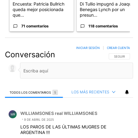
Encuesta: Patricia Bullrich
Di Tullio impugnó a Joaquín
queda mejor posicionada
Benegas Lynch por un
que...
presun...
71 comentarios
118 comentarios
INICIAR SESIÓN
|
CREAR CUENTA
Conversación
SIGA ESTA CO
SEGUIR
LOS MÁS RECIENTES
TODOS LOS COMENTARIOS
5
Todos los comentarios
Comentario de WILLIAMSONES real WILLIAMSONES.
WILLIAMSONES real WILLIAMSONES
WR
9 DE ABRIL DE 2025
LOS PAROS DE LAS ÚLTIMAS MUGRES DE
ARGENTINA !!!