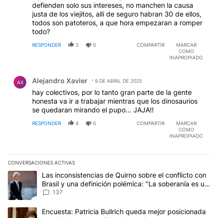
defienden solo sus intereses, no manchen la causa
justa de los viejitos, alli de seguro habran 30 de ellos,
todos son patoteros, a que hora empezaran a romper
todo?
RESPONDER
3
0
COMPARTIR
MARCAR
COMO
INAPROPIADO
Comentario de Alejandro Xavier.
Alejandro Xavier
9 DE ABRIL DE 2025
AX
hay colectivos, por lo tanto gran parte de la gente
honesta va ir a trabajar mientras que los dinosaurios
se quedaran mirando el pupo... JAJA!!
RESPONDER
4
0
COMPARTIR
MARCAR
COMO
INAPROPIADO
CONVERSACIONES ACTIVAS
Este listado muestra los artículos con más comentarios en los últim
Un artículo de tendencia con el título "Las inconsistencias de Qui
Las inconsistencias de Quirno sobre el conflicto con
Brasil y una definición polémica: "La soberanía es un
concepto antiguo"
137
Un artículo de tendencia con el título "Encuesta: Patricia Bullri
Encuesta: Patricia Bullrich queda mejor posicionada