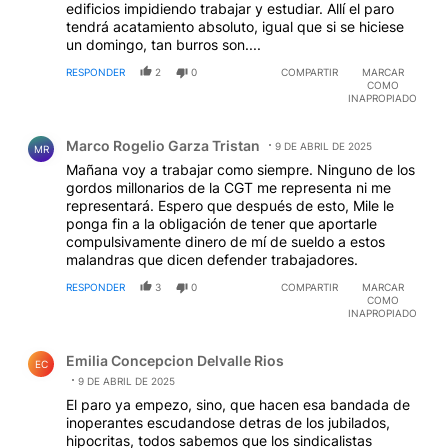
edificios impidiendo trabajar y estudiar. Allí el paro
tendrá acatamiento absoluto, igual que si se hiciese
un domingo, tan burros son....
RESPONDER
2
0
COMPARTIR
MARCAR
COMO
INAPROPIADO
Comentario de Marco Rogelio Garza Tristan.
Marco Rogelio Garza Tristan
9 DE ABRIL DE 2025
MR
Mañana voy a trabajar como siempre. Ninguno de los
gordos millonarios de la CGT me representa ni me
representará. Espero que después de esto, Mile le
ponga fin a la obligación de tener que aportarle
compulsivamente dinero de mí de sueldo a estos
malandras que dicen defender trabajadores.
RESPONDER
3
0
COMPARTIR
MARCAR
COMO
INAPROPIADO
Comentario de Emilia Concepcion Delvalle Rios.
Emilia Concepcion Delvalle Rios
EC
9 DE ABRIL DE 2025
El paro ya empezo, sino, que hacen esa bandada de
inoperantes escudandose detras de los jubilados,
hipocritas, todos sabemos que los sindicalistas