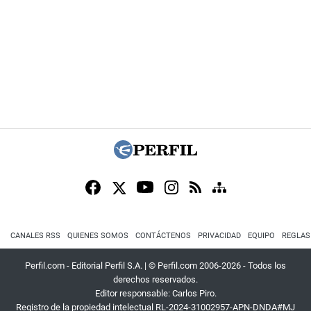
CANALES RSS
QUIENES SOMOS
CONTÁCTENOS
PRIVACIDAD
EQUIPO
REGLAS
Perfil.com - Editorial Perfil S.A.
| © Perfil.com 2006-2026 - Todos los
derechos reservados.
Editor responsable: Carlos Piro.
Registro de la propiedad intelectual RL-2024-31002957-APN-DNDA#MJ