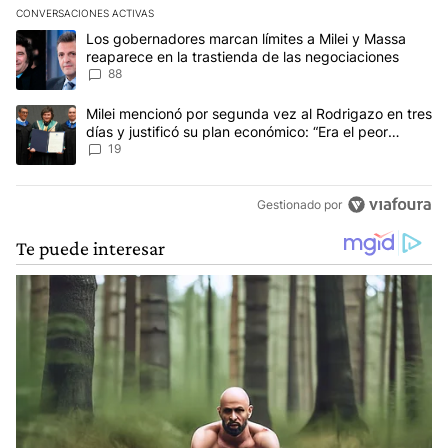
CONVERSACIONES ACTIVAS
Este listado muestra los artículos con más comentarios en los últim
Un artículo de tendencia con el título "Los gobernadores marcan l
Los gobernadores marcan límites a Milei y Massa
reaparece en la trastienda de las negociaciones
88
Un artículo de tendencia con el título "Milei mencionó por segunda
Milei mencionó por segunda vez al Rodrigazo en tres
días y justificó su plan económico: “Era el peor
escenario posible”
19
Gestionado por