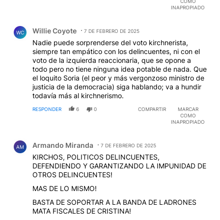
COMO
INAPROPIADO
Comentario de Willie Coyote.
Willie Coyote
7 DE FEBRERO DE 2025
WC
Nadie puede sorprenderse del voto kirchnerista,
siempre tan empático con los delincuentes, ni con el
voto de la izquierda reaccionaria, que se opone a
todo pero no tiene ninguna idea potable de nada. Que
el loquito Soria (el peor y más vergonzoso ministro de
justicia de la democracia) siga hablando; va a hundir
todavía más al kirchnerismo.
RESPONDER
6
0
COMPARTIR
MARCAR
COMO
INAPROPIADO
Comentario de Armando Miranda.
Armando Miranda
7 DE FEBRERO DE 2025
AM
KIRCHOS, POLITICOS DELINCUENTES,
DEFENDIENDO Y GARANTIZANDO LA IMPUNIDAD DE
OTROS DELINCUENTES!
MAS DE LO MISMO!
BASTA DE SOPORTAR A LA BANDA DE LADRONES
MATA FISCALES DE CRISTINA!