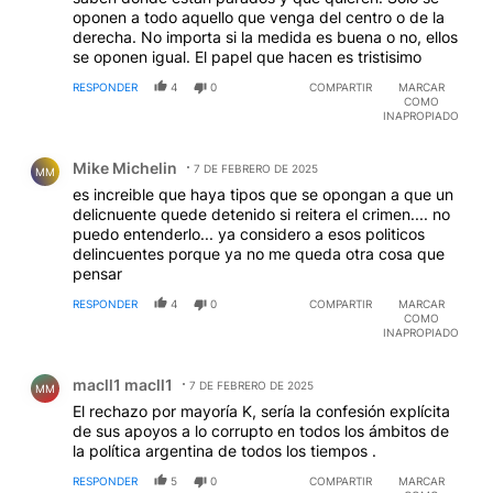
oponen a todo aquello que venga del centro o de la
derecha. No importa si la medida es buena o no, ellos
se oponen igual. El papel que hacen es tristisimo
RESPONDER
4
0
COMPARTIR
MARCAR
COMO
INAPROPIADO
Comentario de Mike Michelin.
Mike Michelin
7 DE FEBRERO DE 2025
MM
es increible que haya tipos que se opongan a que un
delicnuente quede detenido si reitera el crimen.... no
puedo entenderlo... ya considero a esos politicos
delincuentes porque ya no me queda otra cosa que
pensar
RESPONDER
4
0
COMPARTIR
MARCAR
COMO
INAPROPIADO
Comentario de macll1 macll1.
macll1 macll1
7 DE FEBRERO DE 2025
MM
El rechazo por mayoría K, sería la confesión explícita
de sus apoyos a lo corrupto en todos los ámbitos de
la política argentina de todos los tiempos .
RESPONDER
5
0
COMPARTIR
MARCAR