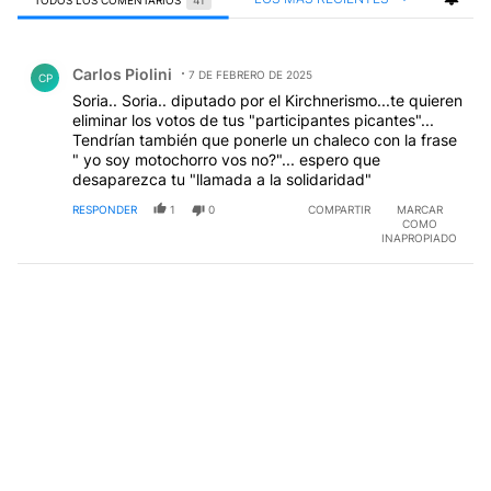
Todos los comentarios
Comentario de Carlos Piolini.
Carlos Piolini
7 DE FEBRERO DE 2025
CP
Soria.. Soria.. diputado por el Kirchnerismo...te quieren
eliminar los votos de tus "participantes picantes"...
Tendrían también que ponerle un chaleco con la frase
" yo soy motochorro vos no?"... espero que
desaparezca tu "llamada a la solidaridad"
RESPONDER
1
0
COMPARTIR
MARCAR
COMO
INAPROPIADO