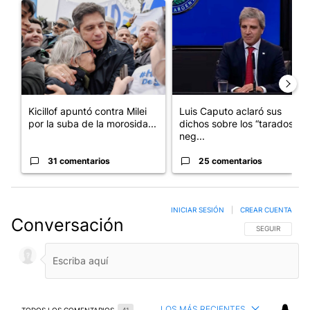
Un artículo de tendencia con el título "Kicillof apuntó contra Mil
Un artículo de tendencia con e
Kicillof apuntó contra Milei
Luis Caputo aclaró sus
por la suba de la morosida...
dichos sobre los “tarados” y
neg...
31 comentarios
25 comentarios
INICIAR SESIÓN
|
CREAR CUENTA
Conversación
SIGA ESTA CO
SEGUIR
LOS MÁS RECIENTES
TODOS LOS COMENTARIOS
41