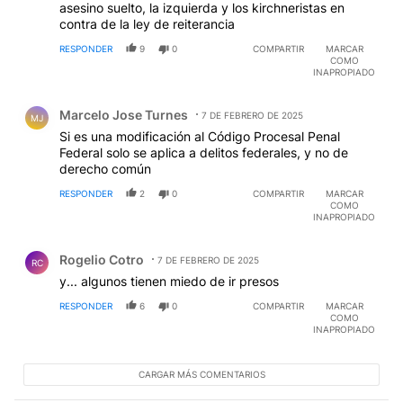
asesino suelto, la izquierda y los kirchneristas en
contra de la ley de reiterancia
RESPONDER
9
0
COMPARTIR
MARCAR
COMO
INAPROPIADO
Comentario de Marcelo Jose Turnes.
Marcelo Jose Turnes
7 DE FEBRERO DE 2025
MJ
Si es una modificación al Código Procesal Penal
Federal solo se aplica a delitos federales, y no de
derecho común
RESPONDER
2
0
COMPARTIR
MARCAR
COMO
INAPROPIADO
Comentario de Rogelio Cotro.
Rogelio Cotro
7 DE FEBRERO DE 2025
RC
y... algunos tienen miedo de ir presos
RESPONDER
6
0
COMPARTIR
MARCAR
COMO
INAPROPIADO
CARGAR MÁS COMENTARIOS