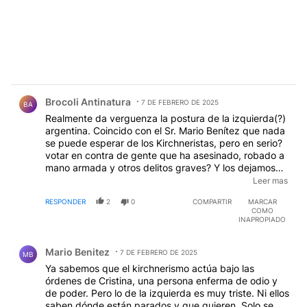
Comentario de Brocoli Antinatura.
Brocoli Antinatura
7 DE FEBRERO DE 2025
BA
Realmente da verguenza la postura de la izquierda(?)
argentina. Coincido con el Sr. Mario Benítez que nada
se puede esperar de los Kirchneristas, pero en serio?
votar en contra de gente que ha asesinado, robado a
mano armada y otros delitos graves? Y los dejamos
irse para que vuelvan a hacer lo mismo? Espero que
Leer mas
en las próximas elecciones no lleguen al 1% de los
RESPONDER
2
0
COMPARTIR
MARCAR
votos. Son niñitos que viven en libros del s.XIX
COMO
INAPROPIADO
Comentario de Mario Benitez.
Mario Benitez
7 DE FEBRERO DE 2025
MB
Ya sabemos que el kirchnerismo actúa bajo las
órdenes de Cristina, una persona enferma de odio y
de poder. Pero lo de la izquierda es muy triste. Ni ellos
saben dónde están parados y que quieren. Solo se