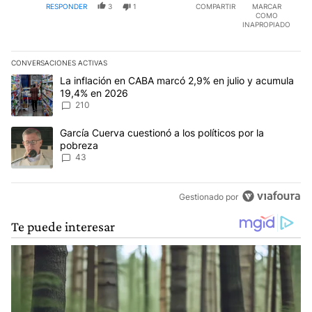
RESPONDER
3
1
COMPARTIR
MARCAR
COMO
INAPROPIADO
CONVERSACIONES ACTIVAS
Este listado muestra los artículos con más comentarios en los últim
Un artículo de tendencia con el título "La inflación en CABA marc
La inflación en CABA marcó 2,9% en julio y acumula
19,4% en 2026
210
Un artículo de tendencia con el título "García Cuerva cuestionó a 
García Cuerva cuestionó a los políticos por la
pobreza
43
Gestionado por