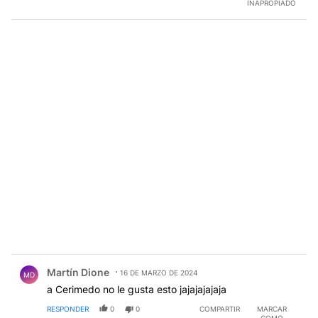
INAPROPIADO
Comentario de Martín Dione.
Martín Dione
16 DE MARZO DE 2024
MD
a Cerimedo no le gusta esto jajajajajaja
RESPONDER
0
0
COMPARTIR
MARCAR
COMO