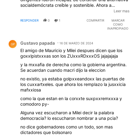
socialdemócrata creíble y sostenible. Ahora a
bancarse el desquiciado que lleva el país a la
Leer mas
confrontación permanente con una oposición dividida
RESPONDER
0
1
COMPARTIR
MARCAR
que se auto llama "peronismo", un concepto político
COMO
completamente vacío de sentido y de linea política.
INAPROPIADO
Comentario de Gustavo papada.
Gustavo papada
16 DE MARZO DE 2024
GP
El amigo de Mauricio y Milei despues dicen que los
goxxlpistxxxas son los ZUxxxRDxxxOS jajajajaja
y la mxxafia de derecha como la gobierna argentina.
Se acuerdan cuando macri dijo la eleccion
no existio, ya estaba golpxxeandoxx las puertas de
los cuxxartxeles. que ahora los remplazo la jusxxicia
mafxxiosa
como la que estan en la corxxte suxpxxremxxxa y
comodoro py-
Alguna vez escucharon a Milei decir la palabra
democracia? lo escucharon nombrar a una pcia?
no dice gobernadores como un todo, son mas
dictadores que bolsonaro