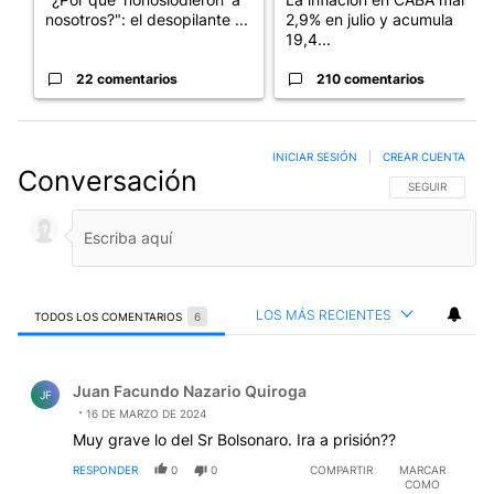
nosotros?": el desopilante ...
2,9% en julio y acumula
19,4...
22 comentarios
210 comentarios
INICIAR SESIÓN
|
CREAR CUENTA
Conversación
SIGA ESTA CO
SEGUIR
LOS MÁS RECIENTES
TODOS LOS COMENTARIOS
6
Todos los comentarios
Comentario de Juan Facundo Nazario Quiroga.
Juan Facundo Nazario Quiroga
JF
16 DE MARZO DE 2024
Muy grave lo del Sr Bolsonaro. Ira a prisión??
RESPONDER
0
0
COMPARTIR
MARCAR
COMO