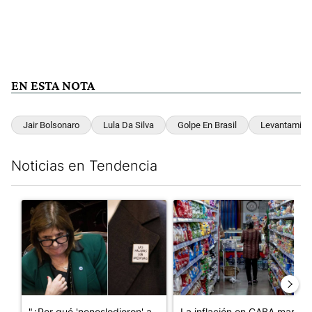
EN ESTA NOTA
Jair Bolsonaro
Lula Da Silva
Golpe En Brasil
Levantamien
Noticias en Tendencia
Este listado muestra los artículos con más comentarios en los últim
Un artículo de tendencia con el título ""¿Por qué 'nonoslodieron
Un artículo de tendencia con 
"¿Por qué 'nonoslodieron' a
La inflación en CABA marcó