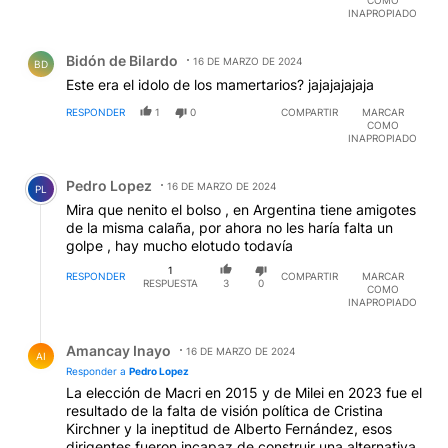
INAPROPIADO
Comentario de Bidón de Bilardo.
Bidón de Bilardo
16 DE MARZO DE 2024
BD
Este era el idolo de los mamertarios? jajajajajaja
RESPONDER
1
0
COMPARTIR
MARCAR
COMO
INAPROPIADO
Comentario de Pedro Lopez.
Pedro Lopez
16 DE MARZO DE 2024
PL
Mira que nenito el bolso , en Argentina tiene amigotes
de la misma calaña, por ahora no les haría falta un
golpe , hay mucho elotudo todavía
1
RESPONDER
COMPARTIR
MARCAR
RESPUESTA
3
0
COMO
INAPROPIADO
Respuesta de Amancay Inayo.
Amancay Inayo
16 DE MARZO DE 2024
AI
Responder a
Pedro Lopez
La elección de Macri en 2015 y de Milei en 2023 fue el
resultado de la falta de visión política de Cristina
Kirchner y la ineptitud de Alberto Fernández, esos
dirigentes fueron incapaz de construir una alternativa