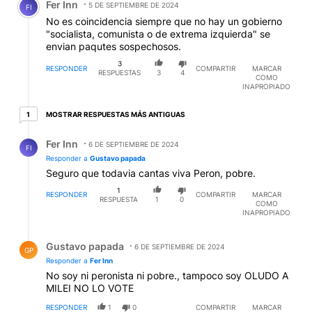
Fer Inn
Operativo Paren a Milei Por el Amor de Dios. A
5 DE SEPTIEMBRE DE 2024
FI
propósito ¿recuerdan cómo le llamaron los Montos al
No es coincidencia siempre que no hay un gobierno
operativo secuestro de Aramburu?...no, Traviata fue el
"socialista, comunista o de extrema izquierda" se
de Rucci...era un jugo muy popular de los 60-70... siii..
envian paqutes sospechosos.
Pindapoy!!! ¿no sonaba tierno?. Regresaron los
3
70...medio país festeja. Supongo.
RESPONDER
COMPARTIR
MARCAR
EDITADO
RESPUESTAS
3
4
COMO
INAPROPIADO
1 respuesta más antiguas
MOSTRAR RESPUESTAS MÁS ANTIGUAS
1
Respuesta de Fer Inn.
Fer Inn
6 DE SEPTIEMBRE DE 2024
FI
Responder a
Gustavo papada
Seguro que todavia cantas viva Peron, pobre.
1
RESPONDER
COMPARTIR
MARCAR
RESPUESTA
1
0
COMO
INAPROPIADO
Respuesta de Gustavo papada.
Gustavo papada
6 DE SEPTIEMBRE DE 2024
GP
Responder a
Fer Inn
No soy ni peronista ni pobre., tampoco soy OLUDO A
MILEI NO LO VOTE
RESPONDER
1
0
COMPARTIR
MARCAR