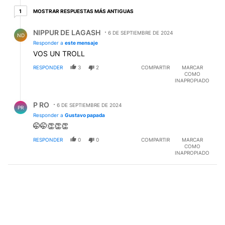
1 respuesta más antiguas
MOSTRAR RESPUESTAS MÁS ANTIGUAS
1
Respuesta de NIPPUR DE LAGASH.
NIPPUR DE LAGASH
6 DE SEPTIEMBRE DE 2024
ND
Responder a
este mensaje
VOS UN TROLL
RESPONDER
3
2
COMPARTIR
MARCAR
COMO
INAPROPIADO
Respuesta de P RO.
P RO
6 DE SEPTIEMBRE DE 2024
PR
Responder a
Gustavo papada
🤭🤭👏👏👏
RESPONDER
0
0
COMPARTIR
MARCAR
COMO
INAPROPIADO