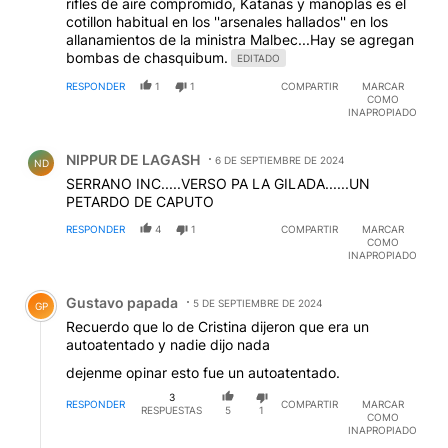
rifles de aire compromido, Katanas y manoplas es el
cotillon habitual en los ''arsenales hallados'' en los
allanamientos de la ministra Malbec...Hay se agregan
bombas de chasquibum.
EDITADO
RESPONDER
1
1
COMPARTIR
MARCAR
COMO
INAPROPIADO
Comentario de NIPPUR DE LAGASH.
NIPPUR DE LAGASH
6 DE SEPTIEMBRE DE 2024
ND
SERRANO INC.....VERSO PA LA GILADA......UN
PETARDO DE CAPUTO
RESPONDER
4
1
COMPARTIR
MARCAR
COMO
INAPROPIADO
Comentario de Gustavo papada.
Gustavo papada
5 DE SEPTIEMBRE DE 2024
GP
Recuerdo que lo de Cristina dijeron que era un
autoatentado y nadie dijo nada
dejenme opinar esto fue un autoatentado.
3
RESPONDER
COMPARTIR
MARCAR
RESPUESTAS
5
1
COMO
INAPROPIADO