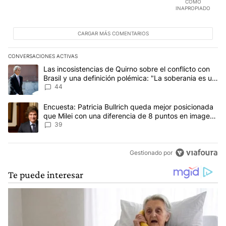
COMO
INAPROPIADO
CARGAR MÁS COMENTARIOS
CONVERSACIONES ACTIVAS
Este listado muestra los artículos con más comentarios en los últim
Un artículo de tendencia con el título "Las incosistencias de Quir
Las incosistencias de Quirno sobre el conflicto con
Brasil y una definición polémica: "La soberania es un
concepto antiguo"
44
Un artículo de tendencia con el título "Encuesta: Patricia Bullri
Encuesta: Patricia Bullrich queda mejor posicionada
que Milei con una diferencia de 8 puntos en imagen
negativa
39
Gestionado por