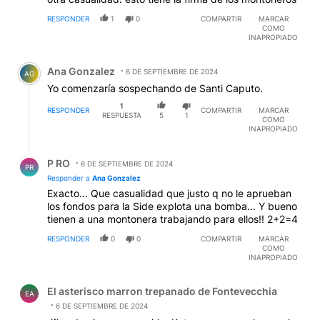
RESPONDER
1
0
COMPARTIR
MARCAR
COMO
INAPROPIADO
Comentario de Ana Gonzalez.
Ana Gonzalez
6 DE SEPTIEMBRE DE 2024
AG
Yo comenzaría sospechando de Santi Caputo.
1
RESPONDER
COMPARTIR
MARCAR
RESPUESTA
5
1
COMO
INAPROPIADO
Respuesta de P RO.
P RO
6 DE SEPTIEMBRE DE 2024
PR
Responder a
Ana Gonzalez
Exacto... Que casualidad que justo q no le aprueban
los fondos para la Side explota una bomba... Y bueno
tienen a una montonera trabajando para ellos!! 2+2=4
RESPONDER
0
0
COMPARTIR
MARCAR
COMO
INAPROPIADO
Comentario de El asterisco marron trepanado de Fontev
El asterisco marron trepanado de Fontevecchia
EA
6 DE SEPTIEMBRE DE 2024