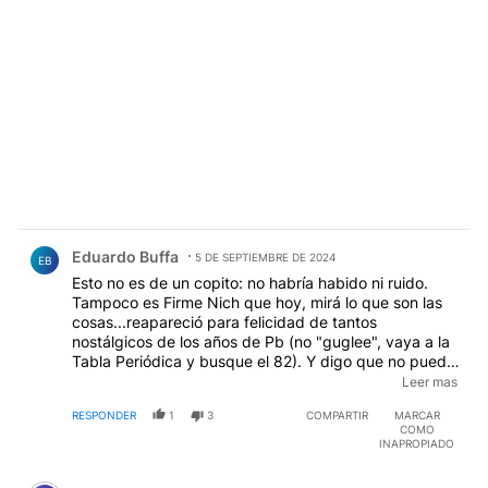
Comentario de Eduardo Buffa.
Eduardo Buffa
5 DE SEPTIEMBRE DE 2024
EB
Esto no es de un copito: no habría habido ni ruido.
Tampoco es Firme Nich que hoy, mirá lo que son las
cosas...reapareció para felicidad de tantos
nostálgicos de los años de Pb (no "guglee", vaya a la
Tabla Periódica y busque el 82). Y digo que no puede
ser este hijo de madre inocente porque se nota que
Leer mas
está vie jo; hasta tiene un aire del Perón setentoso;
RESPONDER
1
3
COMPARTIR
MARCAR
solo viene a dar cátedra y nada mejor que en la de
COMO
Esteche, de la impresentable UNLP. Esto es de los
INAPROPIADO
que se tomaron en serio el "hagan lío" de Francisco,
Comentario de Fer Inn.
que bien musa, está dirigiendo desde Santa Marta, El