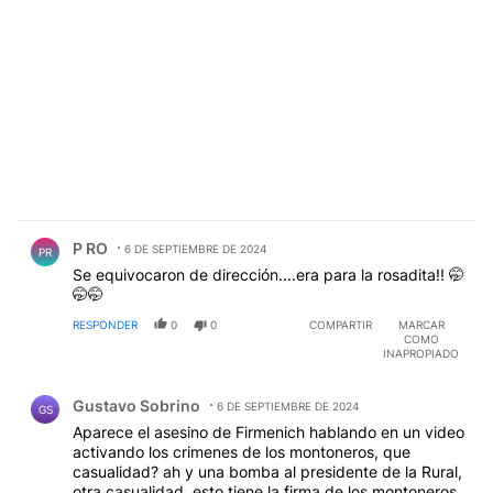
Comentario de P RO.
P RO
6 DE SEPTIEMBRE DE 2024
PR
Se equivocaron de dirección....era para la rosadita!! 🤭
🤭🤭
RESPONDER
0
0
COMPARTIR
MARCAR
COMO
INAPROPIADO
Comentario de Gustavo Sobrino.
Gustavo Sobrino
6 DE SEPTIEMBRE DE 2024
GS
Aparece el asesino de Firmenich hablando en un video
activando los crimenes de los montoneros, que
casualidad? ah y una bomba al presidente de la Rural,
otra casualidad. esto tiene la firma de los montoneros