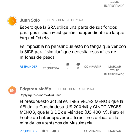
COMO
INAPROPIADO
Comentario de Juan Solo.
Juan Solo
5 DE SEPTIEMBRE DE 2024
JS
Espero que la SRA utilice una parte de sus fondos
para pedir una investigación independiente de la que
haga el Estado.
Es imposible no pensar que esto no tenga que ver con
la SIDE para "simular" que necesita esos miles de
millones de pesos.
1
RESPONDER
COMPARTIR
MARCAR
RESPUESTA
4
6
COMO
INAPROPIADO
Respuesta de Edgardo Maffía.
Edgardo Maffía
5 DE SEPTIEMBRE DE 2024
EM
Replying to deactivated user
El presupuesto actual es TRES VECES MENOS que la
AFI de La Conchudesa (U$ 200-M) y CINCO VECES
MENOS, que la SIDE de Méndez (U$ 400-M). Pero el
hecho de haber apoyado a Israel, nos coloca en la
mira de los atentados de Musulmania.
RESPONDER
1
0
COMPARTIR
MARCAR