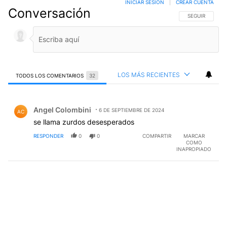
INICIAR SESIÓN
|
CREAR CUENTA
Conversación
SIGA ESTA CO
SEGUIR
LOS MÁS RECIENTES
TODOS LOS COMENTARIOS
32
Todos los comentarios
Comentario de Angel Colombini.
Angel Colombini
6 DE SEPTIEMBRE DE 2024
AC
se llama zurdos desesperados
RESPONDER
0
0
COMPARTIR
MARCAR
COMO
INAPROPIADO