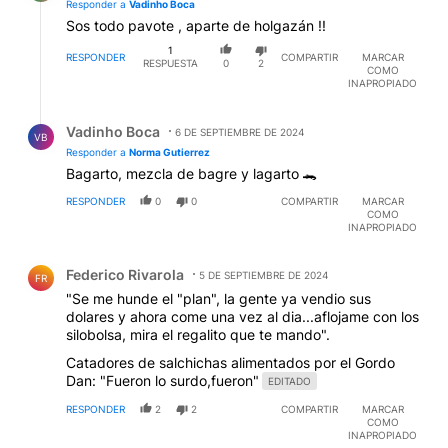
Responder a
Vadinho Boca
Sos todo pavote , aparte de holgazán !!
1
RESPONDER
COMPARTIR
MARCAR
RESPUESTA
0
2
COMO
INAPROPIADO
Respuesta de Vadinho Boca.
Vadinho Boca
6 DE SEPTIEMBRE DE 2024
VB
Responder a
Norma Gutierrez
Bagarto, mezcla de bagre y lagarto 🐊
RESPONDER
0
0
COMPARTIR
MARCAR
COMO
INAPROPIADO
Comentario de Federico Rivarola.
Federico Rivarola
5 DE SEPTIEMBRE DE 2024
FR
"Se me hunde el "plan", la gente ya vendio sus
dolares y ahora come una vez al dia...aflojame con los
silobolsa, mira el regalito que te mando".
Catadores de salchichas alimentados por el Gordo
Dan: "Fueron lo surdo,fueron"
EDITADO
RESPONDER
2
2
COMPARTIR
MARCAR
COMO
INAPROPIADO