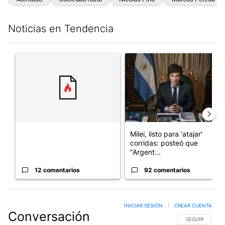
Noticias en Tendencia
Este listado muestra los artículos con más comentarios en los últim
Un artículo de tendencia con el título "" con 12 comentarios.
Un artículo de tendencia con el
Milei, listo para 'atajar'
corridas: posteó que
"Argent...
12 comentarios
92 comentarios
INICIAR SESIÓN
|
CREAR CUENTA
Conversación
SIGA ESTA CO
SEGUIR