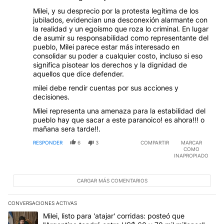
Milei, y su desprecio por la protesta legítima de los
jubilados, evidencian una desconexión alarmante con
la realidad y un egoísmo que roza lo criminal. En lugar
de asumir su responsabilidad como representante del
pueblo, Milei parece estar más interesado en
consolidar su poder a cualquier costo, incluso si eso
significa pisotear los derechos y la dignidad de
aquellos que dice defender.
milei debe rendir cuentas por sus acciones y
decisiones.
Milei representa una amenaza para la estabilidad del
pueblo hay que sacar a este paranoico! es ahora!!! o
mañana sera tarde!!.
RESPONDER
6
3
COMPARTIR
MARCAR
COMO
INAPROPIADO
CARGAR MÁS COMENTARIOS
CONVERSACIONES ACTIVAS
Este listado muestra los artículos con más comentarios en los últim
Un artículo de tendencia con el título "Milei, listo para 'atajar' c
Milei, listo para 'atajar' corridas: posteó que