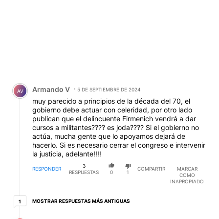
Comentario de Armando V.
Armando V
5 DE SEPTIEMBRE DE 2024
AV
muy parecido a principios de la década del 70, el
gobierno debe actuar con celeridad, por otro lado
publican que el delincuente Firmenich vendrá a dar
cursos a militantes???? es joda???? Si el gobierno no
actúa, mucha gente que lo apoyamos dejará de
hacerlo. Si es necesario cerrar el congreso e intervenir
la justicia, adelante!!!!
3
RESPONDER
COMPARTIR
MARCAR
RESPUESTAS
0
1
COMO
INAPROPIADO
1 respuesta más antiguas
MOSTRAR RESPUESTAS MÁS ANTIGUAS
1
Respuesta de Bartolo Mayor.