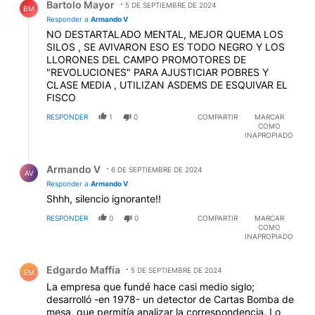
Bartolo Mayor
5 DE SEPTIEMBRE DE 2024
BM
Responder a
Armando V
NO DESTARTALADO MENTAL, MEJOR QUEMA LOS
SILOS , SE AVIVARON ESO ES TODO NEGRO Y LOS
LLORONES DEL CAMPO PROMOTORES DE
"REVOLUCIONES" PARA AJUSTICIAR POBRES Y
CLASE MEDIA , UTILIZAN ASDEMS DE ESQUIVAR EL
FISCO
RESPONDER
1
0
COMPARTIR
MARCAR
COMO
INAPROPIADO
Respuesta de Armando V.
Armando V
6 DE SEPTIEMBRE DE 2024
AV
Responder a
Armando V
Shhh, silencio ignorante!!
RESPONDER
0
0
COMPARTIR
MARCAR
COMO
INAPROPIADO
Comentario de Edgardo Maffía.
Edgardo Maffía
5 DE SEPTIEMBRE DE 2024
EM
La empresa que fundé hace casi medio siglo;
desarrolló -en 1978- un detector de Cartas Bomba de
mesa, que permitía analizar la correspondencia. Lo