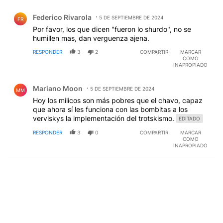
Comentario de Federico Rivarola.
Federico Rivarola
5 DE SEPTIEMBRE DE 2024
FR
Por favor, los que dicen "fueron lo shurdo", no se
humillen mas, dan verguenza ajena.
RESPONDER
3
2
COMPARTIR
MARCAR
COMO
INAPROPIADO
Comentario de Mariano Moon.
Mariano Moon
5 DE SEPTIEMBRE DE 2024
MM
Hoy los milicos son más pobres que el chavo, capaz
que ahora sí les funciona con las bombitas a los
verviskys la implementación del trotskismo.
EDITADO
RESPONDER
3
0
COMPARTIR
MARCAR
COMO
INAPROPIADO