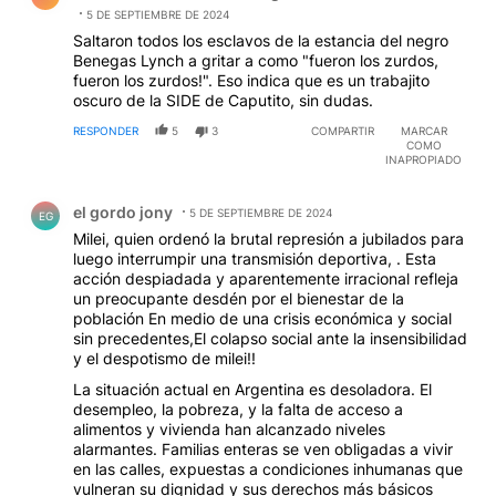
5 DE SEPTIEMBRE DE 2024
Saltaron todos los esclavos de la estancia del negro
Benegas Lynch a gritar a como "fueron los zurdos,
fueron los zurdos!". Eso indica que es un trabajito
oscuro de la SIDE de Caputito, sin dudas.
RESPONDER
5
3
COMPARTIR
MARCAR
COMO
INAPROPIADO
Comentario de el gordo jony.
el gordo jony
5 DE SEPTIEMBRE DE 2024
EG
Milei, quien ordenó la brutal represión a jubilados para
luego interrumpir una transmisión deportiva, . Esta
acción despiadada y aparentemente irracional refleja
un preocupante desdén por el bienestar de la
población En medio de una crisis económica y social
sin precedentes,El colapso social ante la insensibilidad
y el despotismo de milei!!
La situación actual en Argentina es desoladora. El
desempleo, la pobreza, y la falta de acceso a
alimentos y vivienda han alcanzado niveles
alarmantes. Familias enteras se ven obligadas a vivir
en las calles, expuestas a condiciones inhumanas que
vulneran su dignidad y sus derechos más básicos