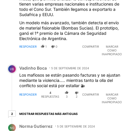
tienen varias empresas nacionales e instituciones de
todo el Cono Sur. También llegamos a exportarlo a
Sudafrica y EEUU.
Un modelo más avanzado, también detecta el envío
de material fisionable (Bombas Sucias). El prototipo,
ganó el 1º premio de la Cámara de Seguridad
Electrónica de Argentina.
RESPONDER
1
0
COMPARTIR
MARCAR
COMO
INAPROPIADO
Comentario de Vadinho Boca.
Vadinho Boca
5 DE SEPTIEMBRE DE 2024
VB
Los mafiosos se están pasando facturas y se ajustan
mediante la violencia….. mientras tanto la olla del
conflicto social está por estallar 🚁
4
RESPONDER
COMPARTIR
MARCAR
RESPUESTAS
3
2
COMO
INAPROPIADO
2 respuestas más antiguas
MOSTRAR RESPUESTAS MÁS ANTIGUAS
2
Respuesta de Norma Gutierrez.
Norma Gutierrez
5 DE SEPTIEMBRE DE 2024
NG