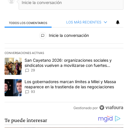
LOS MÁS RECIENTES
TODOS LOS COMENTARIOS
Todos los comentarios
Inicie la conversación
CONVERSACIONES ACTIVAS
Este listado muestra los artículos con más comentarios en los últim
Un artículo de tendencia con el título "San Cayetano 2026: organi
San Cayetano 2026: organizaciones sociales y
sindicatos vuelven a movilizarse con fuertes
reclamos al Gobierno
29
Un artículo de tendencia con el título "Los gobernadores marcan l
Los gobernadores marcan límites a Milei y Massa
reaparece en la trastienda de las negociaciones
93
Gestionado por