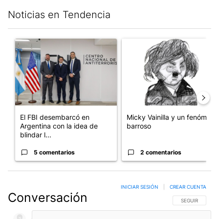
Noticias en Tendencia
Este listado muestra los artículos con más comentarios en los últim
Un artículo de tendencia con el título "El FBI desembarcó en Arge
Un artículo de tendencia con e
El FBI desembarcó en
Micky Vainilla y un fenómeno
Argentina con la idea de
barroso
blindar l...
5 comentarios
2 comentarios
INICIAR SESIÓN
|
CREAR CUENTA
Conversación
SIGA ESTA CO
SEGUIR