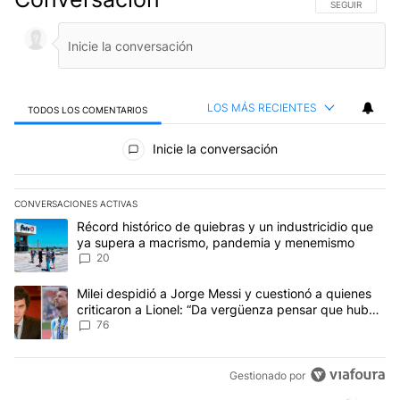
SIGA ESTA CO
SEGUIR
LOS MÁS RECIENTES
TODOS LOS COMENTARIOS
Todos los comentarios
Inicie la conversación
CONVERSACIONES ACTIVAS
Este listado muestra los artículos con más comentarios en los últim
Un artículo de tendencia con el título "Récord histórico de quie
Récord histórico de quiebras y un industricidio que
ya supera a macrismo, pandemia y menemismo
20
Un artículo de tendencia con el título "Milei despidió a Jorge Mes
Milei despidió a Jorge Messi y cuestionó a quienes
criticaron a Lionel: “Da vergüenza pensar que hubo
anti-Messi”
76
Gestionado por