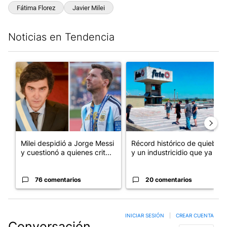
Fátima Florez
Javier Milei
Noticias en Tendencia
Este listado muestra los artículos con más comentarios en los últim
Un artículo de tendencia con el título "Milei despidió a Jorge 
Un artículo de tendencia con 
Milei despidió a Jorge Messi
Récord histórico de quiebras
y cuestionó a quienes crit...
y un industricidio que ya ...
76 comentarios
20 comentarios
INICIAR SESIÓN
|
CREAR CUENTA
Conversación