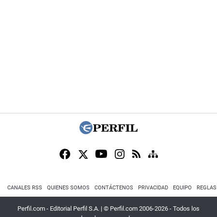
CANALES RSS
QUIENES SOMOS
CONTÁCTENOS
PRIVACIDAD
EQUIPO
REGLAS
Perfil.com - Editorial Perfil S.A.
| © Perfil.com 2006-2026 - Todos los