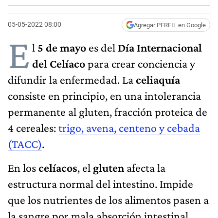
05-05-2022 08:00
Agregar PERFIL en Google
E
l
5 de mayo
es del
Día Internacional
del Celíaco
para crear conciencia y
difundir la enfermedad. La
celiaquía
consiste en principio, en una intolerancia
permanente al gluten, fracción proteica de
4 cereales:
trigo, avena, centeno y cebada
(TACC)
.
En los
celíacos
, el
gluten
afecta la
estructura normal del intestino. Impide
que los nutrientes de los alimentos pasen a
la sangre por mala absorción intestinal.