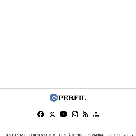
CANALES RSS
QUIENES SOMOS
CONTÁCTENOS
PRIVACIDAD
EQUIPO
REGLAS