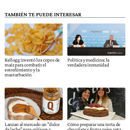
TAMBIÉN TE PUEDE INTERESAR
Kellogg inventó los copos de
Política y medicina: la
maíz para combatir el
verdadera inmunidad
estreñimiento y la
masturbación
Lanzan al mercado un "dulce
Cómo preparar una torta de
de leche" para celíacos y
chocolate y frutos rojos apta