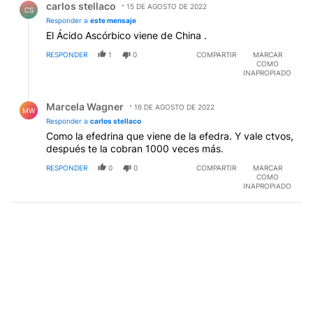
carlos stellaco
...empaque.. traslado.. impuestos ganacia droguería
15 DE AGOSTO DE 2022
CS
..ganancia de farmacia ....sería interesante saber que
Responder a
este mensaje
ganancia tiene el Laboratorio entre el costo de los
El Ácido Ascórbico viene de China .
ingredientes y su llegada a las droguerías .
RESPONDER
1
0
COMPARTIR
MARCAR
COMO
INAPROPIADO
Respuesta de Marcela Wagner.
Marcela Wagner
16 DE AGOSTO DE 2022
MW
Responder a
carlos stellaco
Como la efedrina que viene de la efedra. Y vale ctvos,
después te la cobran 1000 veces más.
RESPONDER
0
0
COMPARTIR
MARCAR
COMO
INAPROPIADO