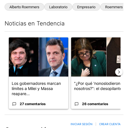
Alberto Roemmers
Laboratorio
Empresario
Roemmers
Noticias en Tendencia
Este listado muestra los artículos con más comentarios en los últim
Un artículo de tendencia con el título "Los gobernadores marcan
Un artículo de tendencia con e
Los gobernadores marcan
"¿Por qué 'nonoslodieron' a
límites a Milei y Massa
nosotros?": el desopilante ...
reapare...
27 comentarios
26 comentarios
INICIAR SESIÓN
|
CREAR CUENTA