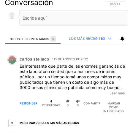
Conversación
SIGA ESTA CO
SEGUIR
LOS MÁS RECIENTES
TODOS LOS COMENTARIOS
5
Todos los comentarios
Comentario de carlos stellaco.
carlos stellaco
15 DE AGOSTO DE 2022
CS
Es interesante que parte de las enormes ganancias de
este laboratorio se dedique a acciones de interés
público...por un tiempo tomé unos comprimidos muy
publicitados que tienen un costo de algo más de
3000 pesos el mismo se publicita cómo muy bueno
para la artrosis... sobre el contenido de los mismos
Leer mas
tomé los costos de sus componentes que llevan los
4
30 comprimidos ... Cúrcuma Vitamina C cuyo nombre
RESPONDER
COMPARTIR
MARCAR
RESPUESTAS
0
0
COMO
en el Importador es Ácido Ascórbico el que en un
INAPROPIADO
tiempo yo solía comprar las bolsas de un
kilo....Colágeno Y Pimienta negra ...estimé el costo de
2 respuestas más antiguas
MOSTRAR RESPUESTAS MÁS ANTIGUAS
2
los mismos entre 100 y 120 pesos entrando en
Internet.. sumemos a los mismos ..elaboración salarios
Respuesta de carlos stellaco.