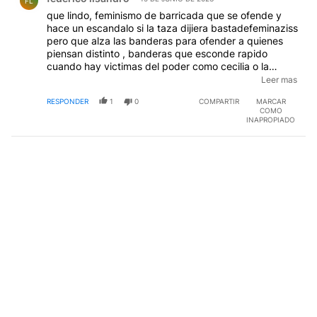
FL
que lindo, feminismo de barricada que se ofende y
hace un escandalo si la taza dijiera bastadefeminaziss
pero que alza las banderas para ofender a quienes
piensan distinto , banderas que esconde rapido
cuando hay victimas del poder como cecilia o la
sobrina de alperovich , banderas feministas que
Leer mas
esconde cuando las victimas son de la campora y los
RESPONDER
1
0
COMPARTIR
MARCAR
victimarios tambien, por que hay una sola cosa clara
COMO
en los k y es la construccion de un relato hipocrita y
INAPROPIADO
perverso sin un solo sustento en la realidad, donde
estan marchando las chicas que se refugian en el
incaa para pedir justicia por cecilia, donde esta el
ministerio de la mujer que solo nombra personal plan
tras plan?