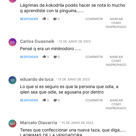
Lágrimas de.kokodrila podés hacer se nota lo mucho
q aprendiste con la pinguina......
RESPONDER
1
0
COMPARTIR
MARCAR
COMO
INAPROPIADO
Comentario de Carlos Guasneik.
Carlos Guasneik
15 DE JUNIO DE 2023
CG
Pensé q era un miniinodoro .....
RESPONDER
0
0
COMPARTIR
MARCAR
COMO
INAPROPIADO
Comentario de eduardo de luca.
eduardo de luca
15 DE JUNIO DE 2023
ED
Lo que si es seguro es que la persona que odia, a
qiien sea que odie, se agusana por dentro
RESPONDER
0
0
COMPARTIR
MARCAR
COMO
INAPROPIADO
Comentario de Marcelo Olavarria.
Marcelo Olavarria
15 DE JUNIO DE 2023
MO
Tenes que confeccionar una nueva taza, que diga,....
LAGRIMAS DE LA VENGADORA