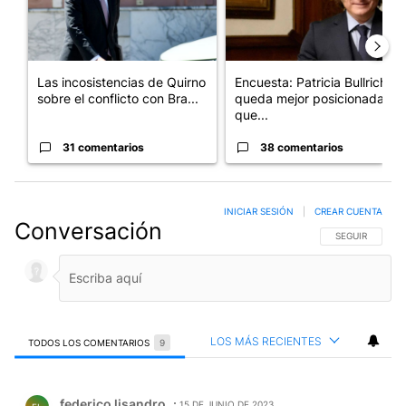
Las incosistencias de Quirno
Encuesta: Patricia Bullrich
sobre el conflicto con Bra...
queda mejor posicionada
que...
31 comentarios
38 comentarios
INICIAR SESIÓN
|
CREAR CUENTA
Conversación
SIGA ESTA CO
SEGUIR
LOS MÁS RECIENTES
TODOS LOS COMENTARIOS
9
Todos los comentarios
Comentario de federico lisandro.
federico lisandro
15 DE JUNIO DE 2023