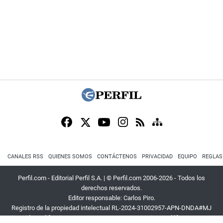
CANALES RSS
QUIENES SOMOS
CONTÁCTENOS
PRIVACIDAD
EQUIPO
REGLAS
Perfil.com - Editorial Perfil S.A.
| © Perfil.com 2006-2026 - Todos los
derechos reservados.
Editor responsable: Carlos Piro.
Registro de la propiedad intelectual RL-2024-31002957-APN-DNDA#MJ
Dirección:
California 2715
,
C1289ABI
,
CABA, Argentina
| Teléfono:
+54 9 11