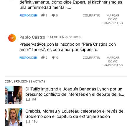
definitivamente, como dice Espert, el kirchnerismo es
una enfermedad mental ....
RESPONDER
1
0
COMPARTIR
MARCAR
COMO
INAPROPIADO
Comentario de Pablo Castro.
Pablo Castro
14 DE JUNIO DE 2023
PC
Preservativos con la inscripcion "Para Cristina con
amor" tenes?, es con amor por supuesto.
RESPONDER
2
0
COMPARTIR
MARCAR
COMO
INAPROPIADO
CONVERSACIONES ACTIVAS
Este listado muestra los artículos con más comentarios en los últim
Un artículo de tendencia con el título "Di Tullio impugnó a Joaqu
Di Tullio impugnó a Joaquín Benegas Lynch por un
presunto conflicto de intereses en el debate de la
Ley de Tierras
94
Un artículo de tendencia con el título "Grabois, Moreau y Lousteau
Grabois, Moreau y Lousteau celebraron el revés del
Gobierno con el capítulo de extranjerización
110