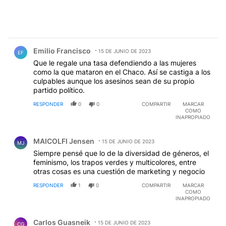
Comentario de Emilio Francisco.
Emilio Francisco
15 DE JUNIO DE 2023
EF
Que le regale una tasa defendiendo a las mujeres
como la que mataron en el Chaco. Así se castiga a los
culpables aunque los asesinos sean de su propio
partido político.
RESPONDER
0
0
COMPARTIR
MARCAR
COMO
INAPROPIADO
Comentario de MAICOLFI Jensen.
MAICOLFI Jensen
15 DE JUNIO DE 2023
MJ
Siempre pensé que lo de la diversidad de géneros, el
feminismo, los trapos verdes y multicolores, entre
otras cosas es una cuestión de marketing y negocio
RESPONDER
1
0
COMPARTIR
MARCAR
COMO
INAPROPIADO
Comentario de Carlos Guasneik.
Carlos Guasneik
15 DE JUNIO DE 2023
CG